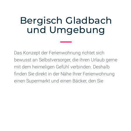
Bergisch Gladbach
und Umgebung
Das Konzept der Ferienwohnung richtet sich
bewusst an Selbstversorger, die ihren Urlaub gerne
mit dem heimeligen Gefühl verbinden. Deshalb
finden Sie direkt in der Nähe Ihrer Ferienwohnung
einen Supermarkt und einen Bäcker, den Sie
bequem zu Fuß erreichen können. Weitere
Supermärkte und regionale Bäckereien sind in
wenigen Fahrminuten mit dem Auto oder
öffentlichen Verkehrsmitteln von Ihrem Apartment
aus zu erreichen.
Kulinarisches Highlight