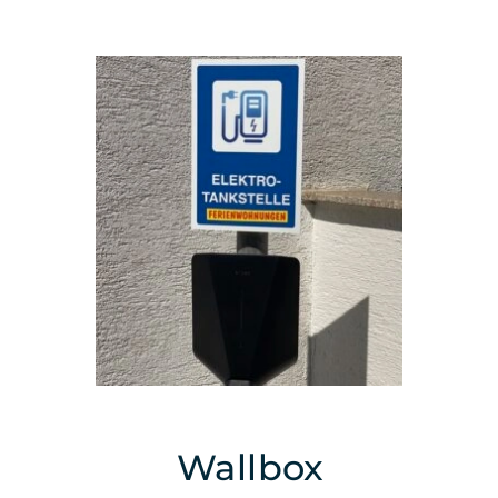
Natürlich finden Sie in Bergisch Gladbach
zahlreiche Restaurants und Gasthöfe, die auch ein
reiches Angebot regionaler Speisen führen. Ob
zum Mittags- oder Abendessen, genießen Sie die
ausgezeichnete Küche des Bergischen Landes. Der
erste Gasthof befindet sich bereits 40 Meter von
Ihrem Apartment entfernt. Andere kulinarische
Erlebnisse finden Sie in zahlreichen Restaurants,
die in wenigen Gehminuten erreichbar sind.
Freizeitgestaltung
In der Nähe Ihrer Ferienwohnung / Pension findet
sich eine Vielzahl an Möglichkeiten zur
Freizeitgestaltung. Für Familien gibt es in der
Umgebung von Bergisch Gladbach und Köln
mehrere Museen/, einen Tierpark/Zoo, sowie
Wallbox
mehrere Schwimmbäder und die Sauna –
Wellness – Therme Mediterana. Gerade wenn Sie